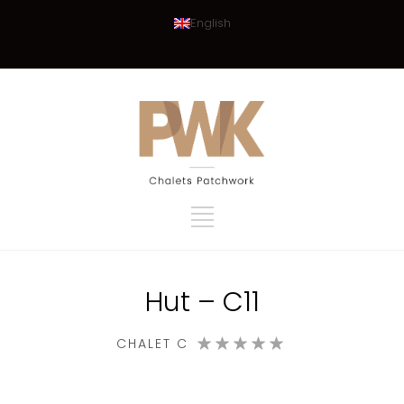
English
Hut – C11
CHALET C