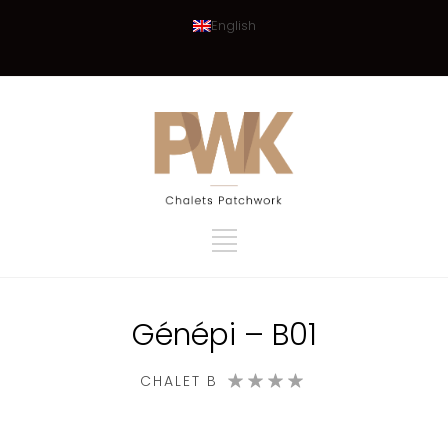
English
Génépi – B01
CHALET B