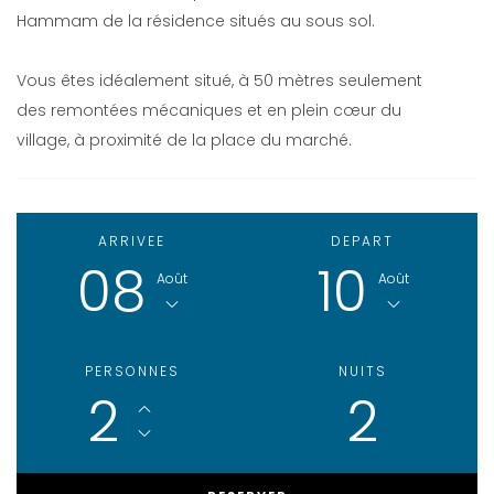
Hammam de la résidence situés au sous sol.
Vous êtes idéalement situé, à 50 mètres seulement
des remontées mécaniques et en plein cœur du
village, à proximité de la place du marché.
ARRIVEE
DEPART
08
10
Août
Août
PERSONNES
NUITS
2
2