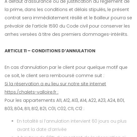
A défaut d’assurance ou de justification du règlement de
la prime, dans les conditions et délais stipulés, le présent
contrat sera immédiatement résilié et le Bailleur pourra se
prévaloir de l’article 1590 du Code civil pour conserver les
arrhes versées à titre des premiers dommages-intérêts.
ARTICLE 11 – CONDITIONS D’ANNULATION
En cas d’annulation par le client pour quelque motif que
ce soit, le client sera remboursé comme suit :
Si la réservation a eu lieu sur notre site internet
https:/chalets-valloire.fr :
Pour les appartements A11, A12, A13, A14, A22, A23, A24, B01,
B03, B04, B11, B12, B21, C01, C02, C11, C12 :
En totalité si l’annulation intervient 60 jours ou plus
avant la date d’arrivée