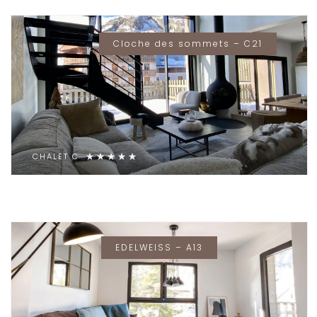
Cloche des sommets – C21
CHALET C
EDELWEISS – A13