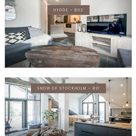
HYGGE – B02
SNOW OF STOCKHOLM – B31