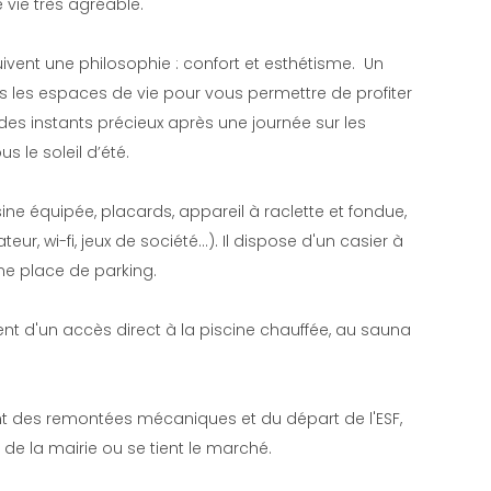
e vie très agréable.
uivent une philosophie : confort et esthétisme. Un
s les espaces de vie pour vous permettre de profiter
es instants précieux après une journée sur les
 le soleil d’été.
ne équipée, placards, appareil à raclette et fondue,
teur, wi-fi, jeux de société…). Il dispose d'un casier à
ne place de parking.
 d'un accès direct à la piscine chauffée, au sauna
t des remontées mécaniques et du départ de l'ESF,
 de la mairie ou se tient le marché.