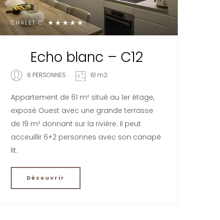
CHALET C
Echo blanc – C12
6 PERSONNES
61 m2
Appartement de 61 m² situé au 1er étage,
exposé Ouest avec une grande terrasse
de 19 m² donnant sur la rivière. Il peut
acceuillir 6+2 personnes avec son canapé
lit.
Découvrir