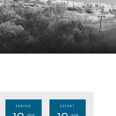
ARRIVEE
DEPART
Août
Août