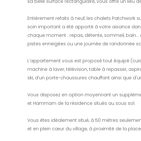
sa belle surface rectangulaire, vous offre un lieu d
Entièrement refaits à neuf, les chalets Patchwork s
soin important a été apporté à votre aisance dan
chaque moment : repas, détente, sommeil, bain… d
pistes enneigées ou une journée de randonnée sous
L’appartement vous est proposé tout équipé (cuisi
machine à laver, télévision, table à repasser, aspira
ski, d’un porte-chaussures chauffant ainsi que d'u
Vous disposez en option moyennant un supplément
et Hammam de la résidence situés au sous sol.
Vous êtes idéalement situé, à 50 mètres seulemen
et en plein cœur du village, à proximité de la place