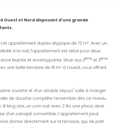
sé Ouest et Nord disposant d'une grande
fants.
cet appartement duplex atypique de 72 m². Avec un
dédié à la nuit, l’appartement est idéal pour deux
ème
ème
ance feutrée et enveloppante. Situé aux 2
et 3
ec une belle terrasse de 19 m² à l’ouest, vous offrant
isine ouverte et d’un double séjour/ salle à manger
salle de douche complète l’ensemble dès ce niveau.
king size, un coin nuit avec 2 lits une place, ainsi
ose d'un canapé convertible, L’appartement peut
vivre donne directement sur la terrasse, qui, de part