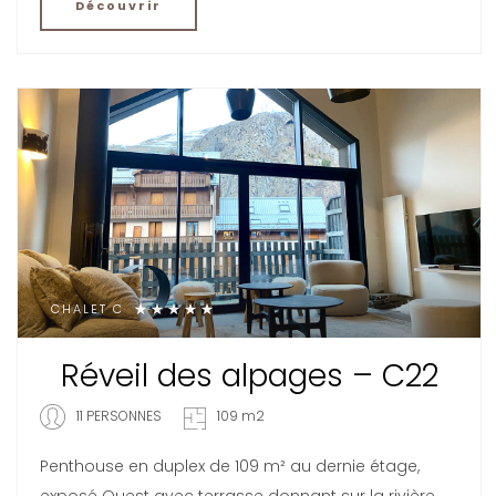
Découvrir
CHALET C
Réveil des alpages – C22
11 PERSONNES
109 m2
Penthouse en duplex de 109 m² au dernie étage,
exposé Ouest avec terrasse donnant sur la rivière.