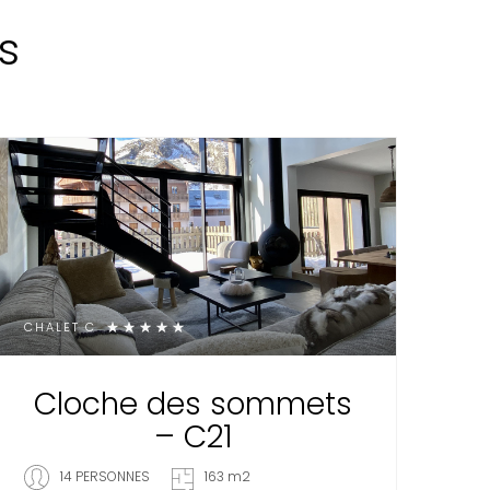
s
CHALET C
Cloche des sommets
– C21
14 PERSONNES
163 m2