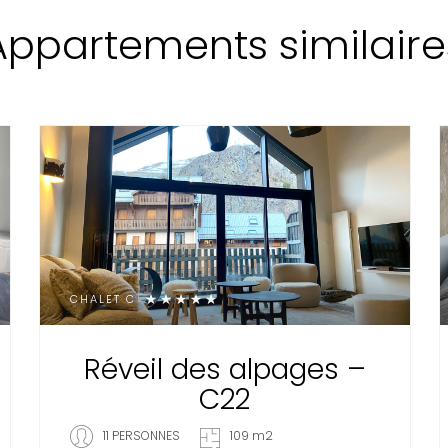
Appartements similaire
CHALET C
Réveil des alpages –
C22
11 PERSONNES
109 m2