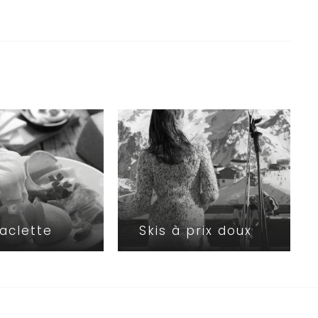
aclette
Skis à prix doux