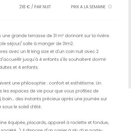
218 € / PAR NUIT
PRIX A LA SEMAINE
ne grande terrasse de 31 m² donnant sur la rivière.
ble séjour/ salle à manger de 31m2.
 avec un lit king size et d'un coin nuit avec 2
accueillir jusqu'à 4 enfants s'ils souhaitent dormir
dultes et 4 enfants.
uivent une philosophie : confort et esthétisme. Un
 les espaces de vie pour que vous profitiez de
 bain… des instants précieux après une journée sur
ous le soleil d’été.
ne équipée, placards, appareil à raclette et fondue,
e société…). Il dispose d'un casier à ski, d’un porte-