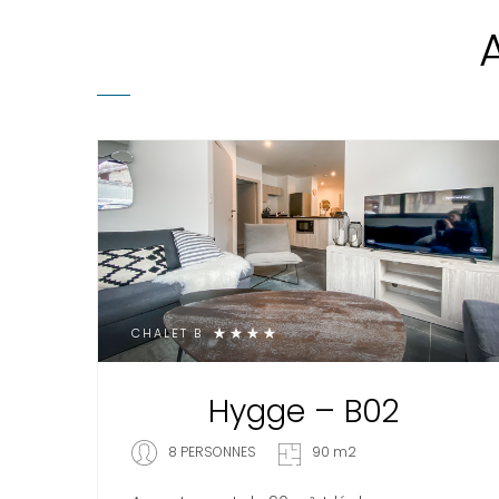
CHALET B
Hygge – B02
8 PERSONNES
90 m2