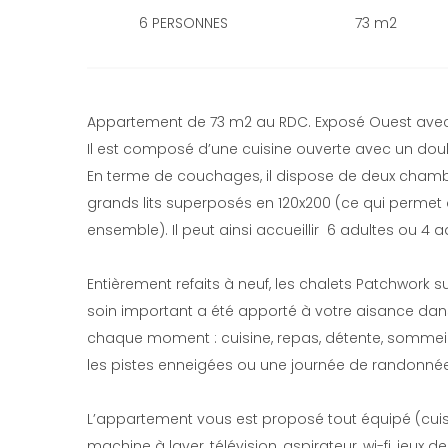
6 PERSONNES
73 m2
Appartement de 73 m2 au RDC. Exposé Ouest avec u
Il est composé d’une cuisine ouverte avec un dou
En terme de couchages, il dispose de deux chambres
grands lits superposés en 120x200 (ce qui permet d'
ensemble). Il peut ainsi accueillir 6 adultes ou 4 a
Entièrement refaits à neuf, les chalets Patchwork s
soin important a été apporté à votre aisance dans
chaque moment : cuisine, repas, détente, sommeil,
les pistes enneigées ou une journée de randonnée s
L’appartement vous est proposé tout équipé (cuisi
machine à laver, télévision, aspirateur, wi-fi, jeux d