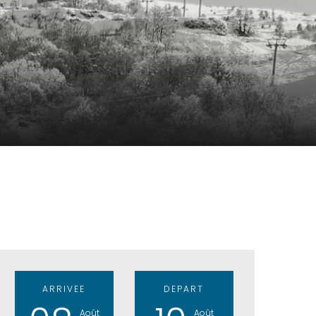
ARRIVEE
DEPART
Août
Août