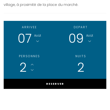
village, à proximité de la place du marché.
ARRIVEE
DEPART
07
09
Août
Août
PERSONNES
NUITS
2
2